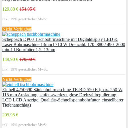
129,88 €
154,95 €
inkl. 19% gesetzlicher MwSt.
Nicht Verfügbar
Scheppach DP60 Tischbohrmaschine mit Digitaldisplay LED &
Laser Bohrmaschine 13mm | 710 W Drehzahl: 170–880 / 490–2600
min-1 | Bohrfutter 1,5–13mm
149,90 €
179,00 €
inkl. 19% gesetzlicher MwSt.
Nicht Verfügbar
Einhell 4250690 Säulenbohrmaschine TE-BD 550 E (max. 550 W,
115 mm Ausladung,,stufen-/werkzeuglose Drehzahlregulierung,
LCD LCD Anzeige, Qualitäts-Schnellspannbohrfutter, einstellbarer
Tiefenanschlag)
205,95 €
inkl. 19% gesetzlicher MwSt.