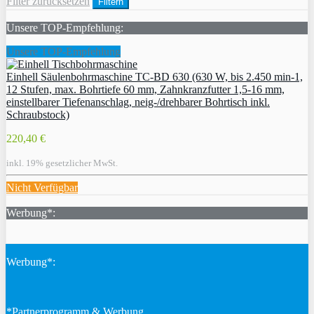
Filter zurücksetzen
Filtern
Unsere TOP-Empfehlung:
Unsere TOP-Empfehlung
Einhell Säulenbohrmaschine TC-BD 630 (630 W, bis 2.450 min-1,
12 Stufen, max. Bohrtiefe 60 mm, Zahnkranzfutter 1,5-16 mm,
einstellbarer Tiefenanschlag, neig-/drehbarer Bohrtisch inkl.
Schraubstock)
220,40 €
inkl. 19% gesetzlicher MwSt.
Nicht Verfügbar
Werbung*:
Werbung*:
*Partnerprogramm & Werbung