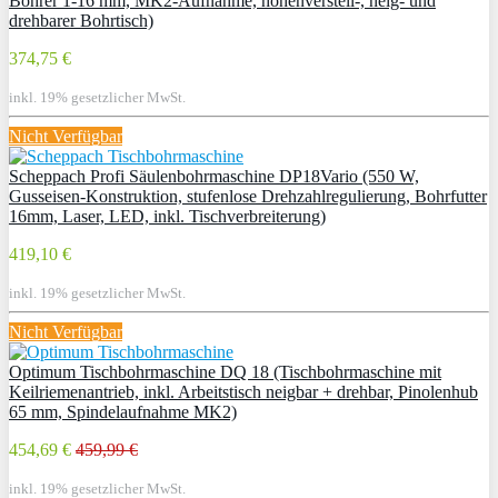
Bohrer 1-16 mm, MK2-Aufnahme, höhenverstell-, neig- und
drehbarer Bohrtisch)
374,75 €
inkl. 19% gesetzlicher MwSt.
Nicht Verfügbar
Scheppach Profi Säulenbohrmaschine DP18Vario (550 W,
Gusseisen-Konstruktion, stufenlose Drehzahlregulierung, Bohrfutter
16mm, Laser, LED, inkl. Tischverbreiterung)
419,10 €
inkl. 19% gesetzlicher MwSt.
Nicht Verfügbar
Optimum Tischbohrmaschine DQ 18 (Tischbohrmaschine mit
Keilriemenantrieb, inkl. Arbeitstisch neigbar + drehbar, Pinolenhub
65 mm, Spindelaufnahme MK2)
454,69 €
459,99 €
inkl. 19% gesetzlicher MwSt.