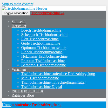
Skip to main content
Tischbohrmaschine24
Toggle navigation
Startseite
Hersteller
Bosch Tischbohrmaschine
Scheppach Tischbohrmaschine
Flott Tischbohrmaschine
Güde Tischbohrmaschine
Optimum Tischbohrmaschine
Einhell Tischbohrmaschine
Holzmann Tischbohrmaschine
Proxxon Tischbohrmaschine
Bernardo Tischbohrmaschine
Varianten
Tischbohrmaschine stufenlose Drehzahlregelung
Mini Tischbohrmaschine
Tischbohrmaschine mit Schnellspannfutter
Tischbohrmaschine Digital
PRODUKTFILTER
Ratgeber-Blog
Home
»
stufenlose Drehzahlregelung