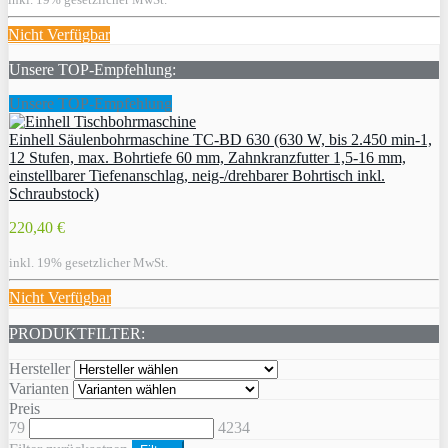
Nicht Verfügbar
Unsere TOP-Empfehlung:
Unsere TOP-Empfehlung
Einhell Säulenbohrmaschine TC-BD 630 (630 W, bis 2.450 min-1,
12 Stufen, max. Bohrtiefe 60 mm, Zahnkranzfutter 1,5-16 mm,
einstellbarer Tiefenanschlag, neig-/drehbarer Bohrtisch inkl.
Schraubstock)
220,40 €
inkl. 19% gesetzlicher MwSt.
Nicht Verfügbar
PRODUKTFILTER:
Hersteller
Varianten
Preis
79
4234