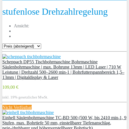
stufenlose Drehzahlregelung
Ansicht:
Scheppach DP55 Tischbohrmaschine Bohrmaschine
Säulenbohrmaschine | max. Bohrung 13mm | LED Laser | 710 W
Leistung | Drehzahl 500–2600 min-1 | Bohrfutterspannbereich 1,5–
13mm | Digitaldisplay & Laser
109,00 €
inkl. 19% gesetzlicher MwSt.
Nicht Verfügbar
Einhell Säulenbohrmaschine TC-BD 500 (500 W, bis 2410 min-1, 9
Stufen, max. Bohrtiefe 50 mm, einstellbarer Tiefenanschlag,
neig-/drehbarer und höhenverstellbarer Bohrtisch)