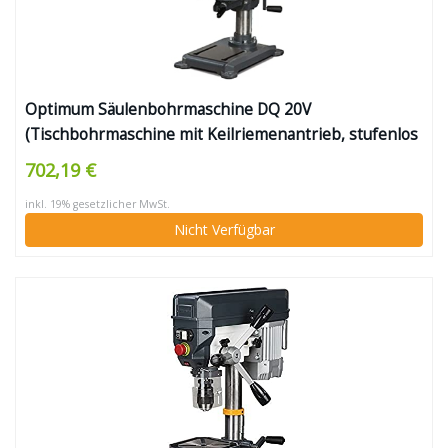
Optimum Säulenbohrmaschine DQ 20V
(Tischbohrmaschine mit Keilriemenantrieb, stufenlos
einstellbarer Drehzahl, Arbeitsfläche 243×243 mm,
702,19 €
Pinolenhub 80 mm, Aufnahme MK 2)
inkl. 19% gesetzlicher MwSt.
Nicht Verfügbar