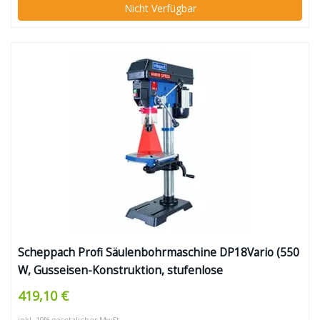
Nicht Verfügbar
Scheppach Profi Säulenbohrmaschine DP18Vario (550
W, Gusseisen-Konstruktion, stufenlose
Drehzahlregulierung, Bohrfutter 16mm, Laser, LED,
419,10 €
inkl. Tischverbreiterung)