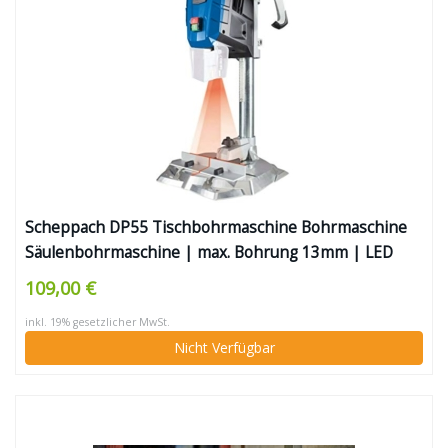
Scheppach DP55 Tischbohrmaschine Bohrmaschine
Säulenbohrmaschine | max. Bohrung 13mm | LED
Laser | 710 W Leistung | Drehzahl 500–2600 min-1 |
109,00 €
Bohrfutterspannbereich 1,5–13mm | Digitaldisplay &
inkl. 19% gesetzlicher MwSt.
Laser
Nicht Verfügbar