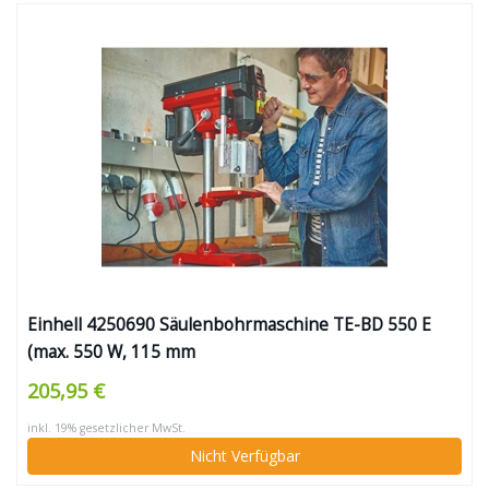
Einhell 4250690 Säulenbohrmaschine TE-BD 550 E
(max. 550 W, 115 mm
Ausladung,,stufen-/werkzeuglose
205,95 €
Drehzahlregulierung, LCD LCD Anzeige, Qualitäts-
inkl. 19% gesetzlicher MwSt.
Schnellspannbohrfutter, einstellbarer
Nicht Verfügbar
Tiefenanschlag)