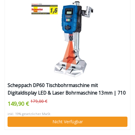
Scheppach DP60 Tischbohrmaschine mit
Digitaldisplay LED & Laser Bohrmaschine 13mm | 710
W Drehzahl: 170–880 / 490–2600 min-1 | Bohrfutter
179,00 €
149,90 €
1,5–13mm
inkl. 19% gesetzlicher MwSt.
Nicht Verfügbar