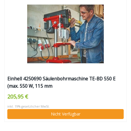
Einhell 4250690 Säulenbohrmaschine TE-BD 550 E
(max. 550 W, 115 mm
Ausladung,,stufen-/werkzeuglose
205,95 €
Drehzahlregulierung, LCD LCD Anzeige, Qualitäts-
inkl. 19% gesetzlicher MwSt.
Schnellspannbohrfutter, einstellbarer
Nicht Verfügbar
Tiefenanschlag)