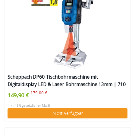
Scheppach DP60 Tischbohrmaschine mit
Digitaldisplay LED & Laser Bohrmaschine 13mm | 710
W Drehzahl: 170–880 / 490–2600 min-1 | Bohrfutter
179,00 €
149,90 €
1,5–13mm
inkl. 19% gesetzlicher MwSt.
Nicht Verfügbar