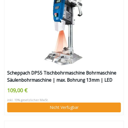
Scheppach DP55 Tischbohrmaschine Bohrmaschine
Säulenbohrmaschine | max. Bohrung 13mm | LED
Laser | 710 W Leistung | Drehzahl 500–2600 min-1 |
109,00 €
Bohrfutterspannbereich 1,5–13mm | Digitaldisplay &
inkl. 19% gesetzlicher MwSt.
Laser
Nicht Verfügbar