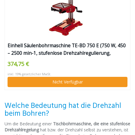
Einhell Säulenbohrmaschine TE-BD 750 E (750 W, 450
– 2500 min-1, stufenlose Drehzahlregulierung,
Schnellspannbohrfutter für Bohrer 1-16 mm, MK2-
374,75 €
Aufnahme, höhenverstell-, neig- und drehbarer
inkl. 19% gesetzlicher MwSt.
Bohrtisch)
Nicht Verfügbar
Welche Bedeutung hat die Drehzahl
beim Bohren?
Um die Bedeutung einer
Tischbohrmaschine, die eine stufenlose
Drehzahlregelung
hat bzw. der Drehzahl selbst zu verstehen, ist