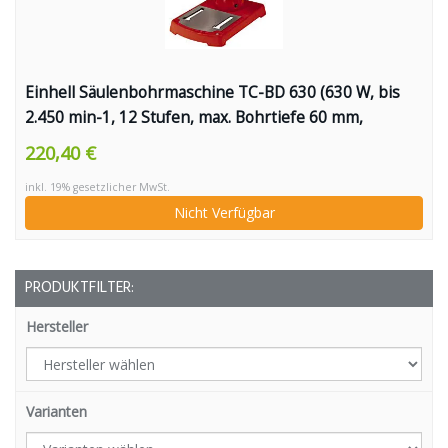
Einhell Säulenbohrmaschine TC-BD 630 (630 W, bis
2.450 min-1, 12 Stufen, max. Bohrtiefe 60 mm,
Zahnkranzfutter 1,5-16 mm, einstellbarer
220,40 €
Tiefenanschlag, neig-/drehbarer Bohrtisch inkl.
inkl. 19% gesetzlicher MwSt.
Schraubstock)
Nicht Verfügbar
PRODUKTFILTER:
Hersteller
Varianten