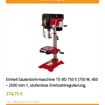
Einhell Säulenbohrmaschine TE-BD 750 E (750 W, 450
– 2500 min-1, stufenlose Drehzahlregulierung,
Schnellspannbohrfutter für Bohrer 1-16 mm, MK2-
374,75 €
Aufnahme, höhenverstell-, neig- und drehbarer
inkl. 19% gesetzlicher MwSt.
Bohrtisch)