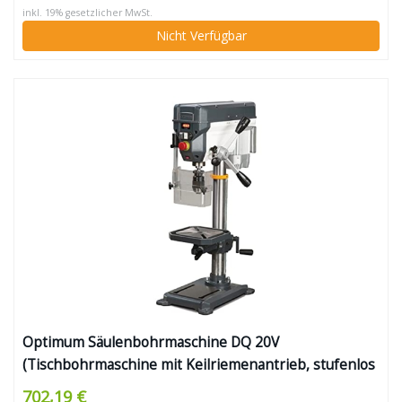
inkl. 19% gesetzlicher MwSt.
Nicht Verfügbar
Optimum Säulenbohrmaschine DQ 20V
(Tischbohrmaschine mit Keilriemenantrieb, stufenlos
einstellbarer Drehzahl, Arbeitsfläche 243×243 mm,
702,19 €