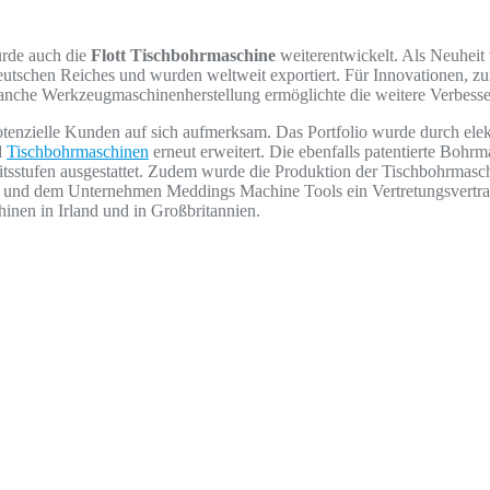
rde auch die
Flott Tischbohrmaschine
weiterentwickelt. Als Neuheit
utschen Reiches und wurden weltweit exportiert. Für Innovationen, zum
 Branche Werkzeugmaschinenherstellung ermöglichte die weitere Verbess
otenzielle Kunden auf sich aufmerksam. Das Portfolio wurde durch ele
d
Tischbohrmaschinen
erneut erweitert. Die ebenfalls patentierte Bohr
sstufen ausgestattet. Zudem wurde die Produktion der Tischbohrmasc
 und dem Unternehmen Meddings Machine Tools ein Vertretungsvertrag
chinen in Irland und in Großbritannien.