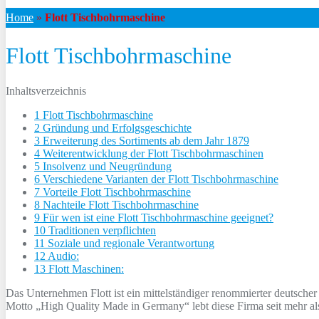
Home
»
Flott Tischbohrmaschine
Flott Tischbohrmaschine
Inhaltsverzeichnis
1 Flott Tischbohrmaschine
2 Gründung und Erfolgsgeschichte
3 Erweiterung des Sortiments ab dem Jahr 1879
4 Weiterentwicklung der Flott Tischbohrmaschinen
5 Insolvenz und Neugründung
6 Verschiedene Varianten der Flott Tischbohrmaschine
7 Vorteile Flott Tischbohrmaschine
8 Nachteile Flott Tischbohrmaschine
9 Für wen ist eine Flott Tischbohrmaschine geeignet?
10 Traditionen verpflichten
11 Soziale und regionale Verantwortung
12 Audio:
13 Flott Maschinen:
Das Unternehmen Flott ist ein mittelständiger renommierter deutscher 
Motto „High Quality Made in Germany“ lebt diese Firma seit mehr al