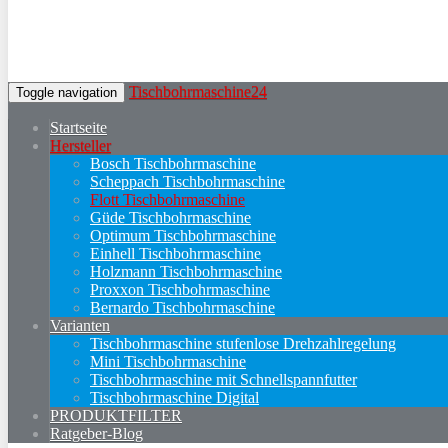
Tischbohrmaschine24
Toggle navigation
Startseite
Hersteller
Bosch Tischbohrmaschine
Scheppach Tischbohrmaschine
Flott Tischbohrmaschine
Güde Tischbohrmaschine
Optimum Tischbohrmaschine
Einhell Tischbohrmaschine
Holzmann Tischbohrmaschine
Proxxon Tischbohrmaschine
Bernardo Tischbohrmaschine
Varianten
Tischbohrmaschine stufenlose Drehzahlregelung
Mini Tischbohrmaschine
Tischbohrmaschine mit Schnellspannfutter
Tischbohrmaschine Digital
PRODUKTFILTER
Ratgeber-Blog