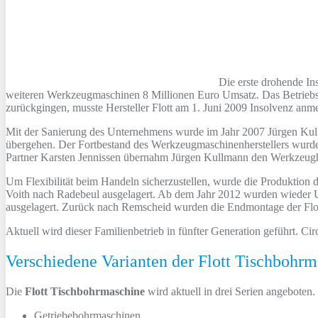
Die erste drohende I
weiteren Werkzeugmaschinen 8 Millionen Euro Umsatz. Das Betriebse
zurückgingen, musste Hersteller Flott am 1. Juni 2009 Insolvenz anme
Mit der Sanierung des Unternehmens wurde im Jahr 2007 Jürgen Kullm
übergehen. Der Fortbestand des Werkzeugmaschinenherstellers wurde 
Partner Karsten Jennissen übernahm Jürgen Kullmann den Werkzeugh
Um Flexibilität beim Handeln sicherzustellen, wurde die Produktion 
Voith nach Radebeul ausgelagert. Ab dem Jahr 2012 wurden wieder Um
ausgelagert. Zurück nach Remscheid wurden die Endmontage der Flott
Aktuell wird dieser Familienbetrieb in fünfter Generation geführt. Ci
Verschiedene Varianten der Flott Tischbohr
Die
Flott Tischbohrmaschine
wird aktuell in drei Serien angebote
Getriebebohrmaschinen