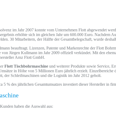
nsolvenz im Jahr 2007 konnte vom Unternehmen Flott abgewendet werden
rgebnis erhöhte sich im gleichen Jahr um 600.000 Euro. Nachdem Auft
lden. 30 Mitarbeitern, der Hälfte der Gesamtbelegschaft, wurde deshal
ann beauftragt. Lizenzen, Patente und Markenrechte der Flott Bohrma
von Jürgen Kullmann im Jahr 2009 offiziell verkündet. Mit den ehemal
ersteller Arnz Flott GmbH.
der
Flott Tischbohrmaschine
und weiterer Produkte sowie Service, E
sätze in Höhe von 5 Millionen Euro jährlich erzielt. Einzelbereiche 
, der Schleifmaschinen und die Logistik im Jahr 2012 geholt.
rca 5 % des jährlichen Gesamtumsatzes investiert dieser Hersteller in 
maschine
n. Kunden haben die Auswahl aus: