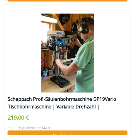
Scheppach Profi-Säulenbohrmaschine DP19Vario
Tischbohrmaschine | Variable Drehzahl |
Bohrfutterspannbereich von 1,5 bis 16mm | 550W |
219,00 €
für Holz, Metall und Kunststoff | Laser & Digitale
inkl. 19% gesetzlicher MwSt.
Drehzahlanzeige