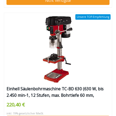
Nicht Verfügbar
Unsere TOP-Empfehlung
Einhell Säulenbohrmaschine TC-BD 630 (630 W, bis
2.450 min-1, 12 Stufen, max. Bohrtiefe 60 mm,
Zahnkranzfutter 1,5-16 mm, einstellbarer
220,40 €
Tiefenanschlag, neig-/drehbarer Bohrtisch inkl.
inkl. 19% gesetzlicher MwSt.
Schraubstock)