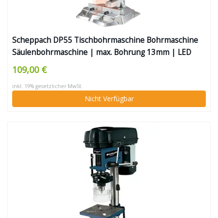
Scheppach DP55 Tischbohrmaschine Bohrmaschine
Säulenbohrmaschine | max. Bohrung 13mm | LED
Laser | 710 W Leistung | Drehzahl 500–2600 min-1 |
109,00 €
Bohrfutterspannbereich 1,5–13mm | Digitaldisplay &
inkl. 19% gesetzlicher MwSt.
Laser
Nicht Verfügbar