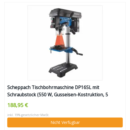
Scheppach Tischbohrmaschine DP16SL mit
Schraubstock (550 W, Gusseisen-Kostruktion, 5
Geschwindigkeiten, Bohrfutter Spannbereich: 16mm,
188,95 €
integrierter Laser, inkl. Schraubstock) – für Holz,
inkl. 19% gesetzlicher MwSt.
Metall und alle gängigen Kuststoffe
Nicht Verfügbar