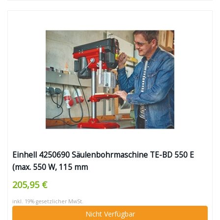
Einhell 4250690 Säulenbohrmaschine TE-BD 550 E
(max. 550 W, 115 mm
Ausladung,,stufen-/werkzeuglose
205,95 €
Drehzahlregulierung, LCD LCD Anzeige, Qualitäts-
inkl. 19% gesetzlicher MwSt.
Schnellspannbohrfutter, einstellbarer
Nicht Verfügbar
Tiefenanschlag)