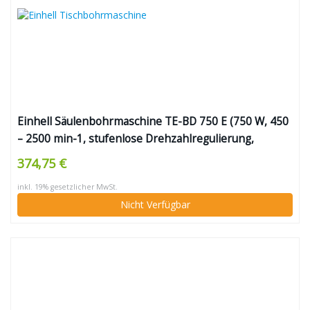
Einhell Säulenbohrmaschine TE-BD 750 E (750 W, 450
– 2500 min-1, stufenlose Drehzahlregulierung,
Schnellspannbohrfutter für Bohrer 1-16 mm, MK2-
374,75 €
Aufnahme, höhenverstell-, neig- und drehbarer
inkl. 19% gesetzlicher MwSt.
Bohrtisch)
Nicht Verfügbar