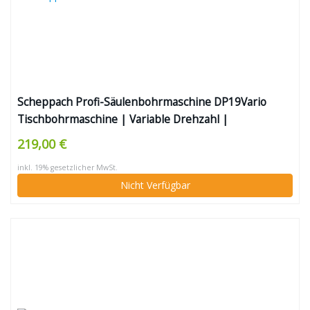
Scheppach Profi-Säulenbohrmaschine DP19Vario
Tischbohrmaschine | Variable Drehzahl |
Bohrfutterspannbereich von 1,5 bis 16mm | 550W |
219,00 €
für Holz, Metall und Kunststoff | Laser & Digitale
inkl. 19% gesetzlicher MwSt.
Drehzahlanzeige
Nicht Verfügbar