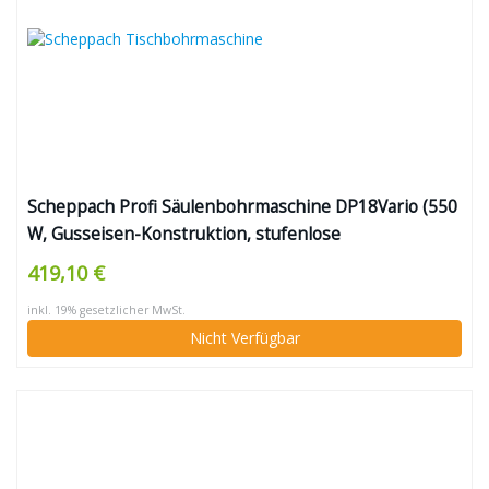
Scheppach Profi Säulenbohrmaschine DP18Vario (550
W, Gusseisen-Konstruktion, stufenlose
Drehzahlregulierung, Bohrfutter 16mm, Laser, LED,
419,10 €
inkl. Tischverbreiterung)
inkl. 19% gesetzlicher MwSt.
Nicht Verfügbar