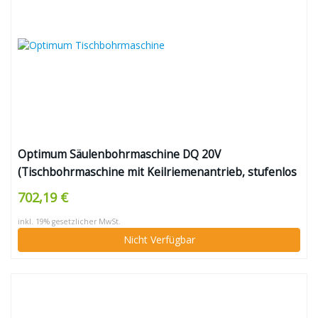
Optimum Säulenbohrmaschine DQ 20V
(Tischbohrmaschine mit Keilriemenantrieb, stufenlos
einstellbarer Drehzahl, Arbeitsfläche 243×243 mm,
702,19 €
Pinolenhub 80 mm, Aufnahme MK 2)
inkl. 19% gesetzlicher MwSt.
Nicht Verfügbar