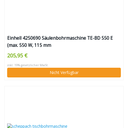
Einhell 4250690 Säulenbohrmaschine TE-BD 550 E
(max. 550 W, 115 mm
Ausladung,,stufen-/werkzeuglose
205,95 €
Drehzahlregulierung, LCD LCD Anzeige, Qualitäts-
inkl. 19% gesetzlicher MwSt.
Schnellspannbohrfutter, einstellbarer
Nicht Verfügbar
Tiefenanschlag)