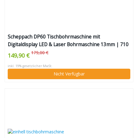
Scheppach DP60 Tischbohrmaschine mit
Digitaldisplay LED & Laser Bohrmaschine 13mm | 710
W Drehzahl: 170–880 / 490–2600 min-1 | Bohrfutter
179,00 €
149,90 €
1,5–13mm
inkl. 19% gesetzlicher MwSt.
Nicht Verfügbar