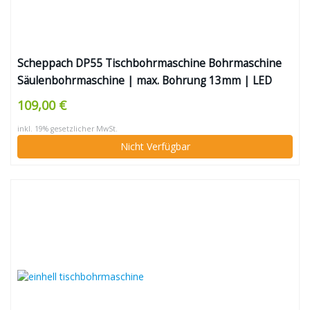
Scheppach DP55 Tischbohrmaschine Bohrmaschine
Säulenbohrmaschine | max. Bohrung 13mm | LED
Laser | 710 W Leistung | Drehzahl 500–2600 min-1 |
109,00 €
Bohrfutterspannbereich 1,5–13mm | Digitaldisplay &
inkl. 19% gesetzlicher MwSt.
Laser
Nicht Verfügbar