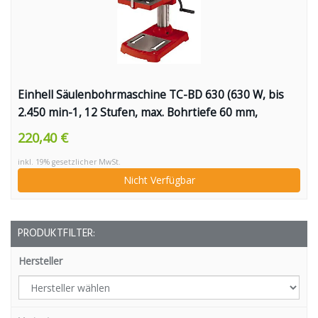
Einhell Säulenbohrmaschine TC-BD 630 (630 W, bis
2.450 min-1, 12 Stufen, max. Bohrtiefe 60 mm,
Zahnkranzfutter 1,5-16 mm, einstellbarer
220,40 €
Tiefenanschlag, neig-/drehbarer Bohrtisch inkl.
inkl. 19% gesetzlicher MwSt.
Schraubstock)
Nicht Verfügbar
PRODUKTFILTER:
Hersteller