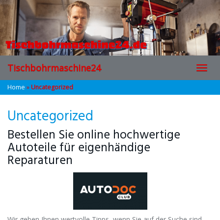
Skip
to
main
content
Tischbohrmaschine24
Toggl
navig
Home
»
Uncategorized
Uncategorized
Bestellen Sie online hochwertige
Autoteile für eigenhändige
Reparaturen
Wir geben Ihnen wertvolle Tipps, wenn Sie auf der Suche sind