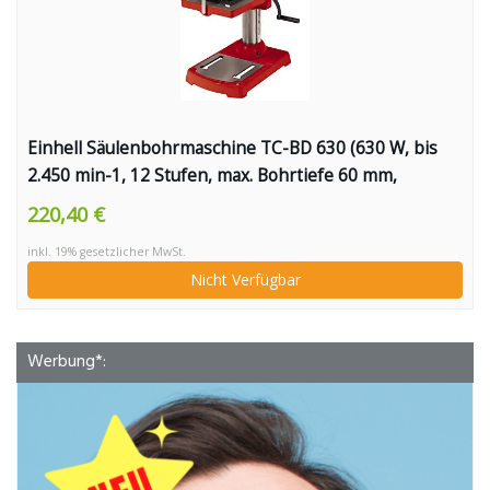
Einhell Säulenbohrmaschine TC-BD 630 (630 W, bis
2.450 min-1, 12 Stufen, max. Bohrtiefe 60 mm,
Zahnkranzfutter 1,5-16 mm, einstellbarer
220,40 €
Tiefenanschlag, neig-/drehbarer Bohrtisch inkl.
inkl. 19% gesetzlicher MwSt.
Schraubstock)
Nicht Verfügbar
Werbung*: