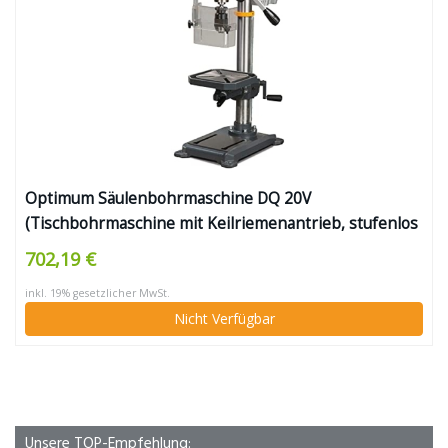
Optimum Säulenbohrmaschine DQ 20V
(Tischbohrmaschine mit Keilriemenantrieb, stufenlos
einstellbarer Drehzahl, Arbeitsfläche 243×243 mm,
702,19 €
Pinolenhub 80 mm, Aufnahme MK 2)
inkl. 19% gesetzlicher MwSt.
Nicht Verfügbar
Unsere TOP-Empfehlung: