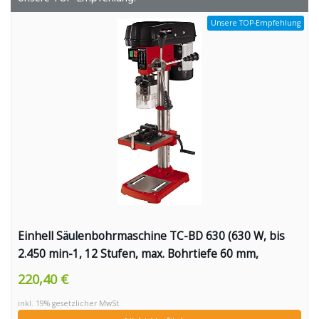
Unsere TOP-Empfehlung
Einhell Säulenbohrmaschine TC-BD 630 (630 W, bis
2.450 min-1, 12 Stufen, max. Bohrtiefe 60 mm,
Zahnkranzfutter 1,5-16 mm, einstellbarer
220,40 €
Tiefenanschlag, neig-/drehbarer Bohrtisch inkl.
inkl. 19% gesetzlicher MwSt.
Schraubstock)