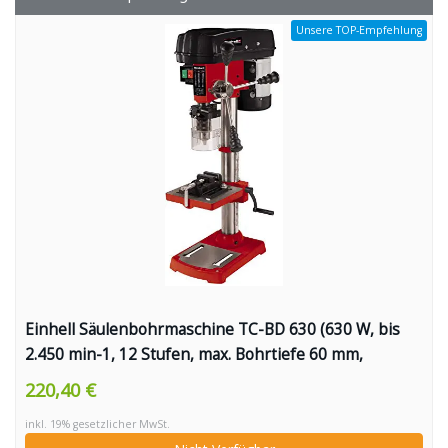
Unsere TOP-Empfehlung
Einhell Säulenbohrmaschine TC-BD 630 (630 W, bis
2.450 min-1, 12 Stufen, max. Bohrtiefe 60 mm,
Zahnkranzfutter 1,5-16 mm, einstellbarer
220,40 €
Tiefenanschlag, neig-/drehbarer Bohrtisch inkl.
inkl. 19% gesetzlicher MwSt.
Schraubstock)