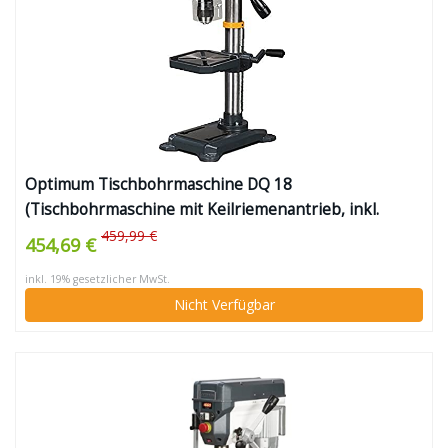
Optimum Tischbohrmaschine DQ 18
(Tischbohrmaschine mit Keilriemenantrieb, inkl.
Arbeitstisch neigbar + drehbar, Pinolenhub 65 mm,
459,99 €
454,69 €
Spindelaufnahme MK2)
inkl. 19% gesetzlicher MwSt.
Nicht Verfügbar