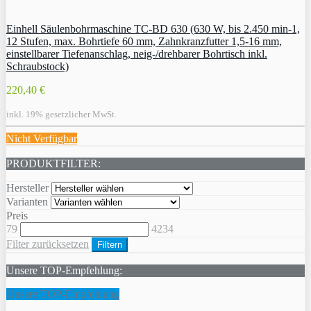
Einhell Säulenbohrmaschine TC-BD 630 (630 W, bis 2.450 min-1,
12 Stufen, max. Bohrtiefe 60 mm, Zahnkranzfutter 1,5-16 mm,
einstellbarer Tiefenanschlag, neig-/drehbarer Bohrtisch inkl.
Schraubstock)
220,40 €
inkl. 19% gesetzlicher MwSt.
Nicht Verfügbar
PRODUKTFILTER:
Hersteller
Varianten
Preis
79
4234
Filter zurücksetzen
Filtern
Unsere TOP-Empfehlung:
Unsere TOP-Empfehlung