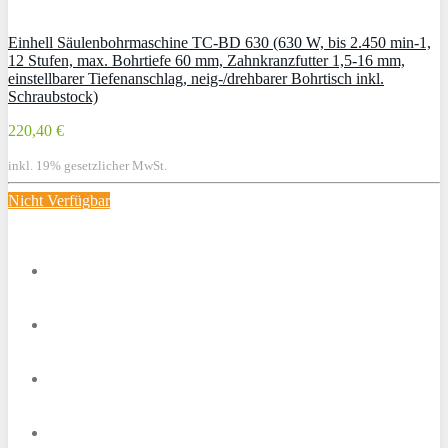
Einhell Säulenbohrmaschine TC-BD 630 (630 W, bis 2.450 min-1,
12 Stufen, max. Bohrtiefe 60 mm, Zahnkranzfutter 1,5-16 mm,
einstellbarer Tiefenanschlag, neig-/drehbarer Bohrtisch inkl.
Schraubstock)
220,40 €
inkl. 19% gesetzlicher MwSt.
Nicht Verfügbar