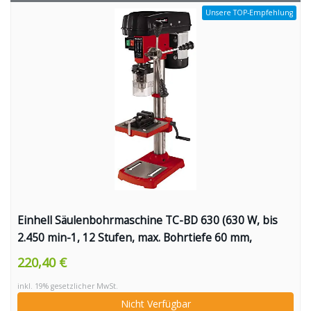
Unsere TOP-Empfehlung
Einhell Säulenbohrmaschine TC-BD 630 (630 W, bis
2.450 min-1, 12 Stufen, max. Bohrtiefe 60 mm,
Zahnkranzfutter 1,5-16 mm, einstellbarer
220,40 €
Tiefenanschlag, neig-/drehbarer Bohrtisch inkl.
inkl. 19% gesetzlicher MwSt.
Schraubstock)
Nicht Verfügbar