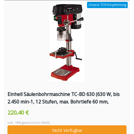
Unsere TOP-Empfehlung
Einhell Säulenbohrmaschine TC-BD 630 (630 W, bis
2.450 min-1, 12 Stufen, max. Bohrtiefe 60 mm,
Zahnkranzfutter 1,5-16 mm, einstellbarer
220,40 €
Tiefenanschlag, neig-/drehbarer Bohrtisch inkl.
inkl. 19% gesetzlicher MwSt.
Schraubstock)
Nicht Verfügbar