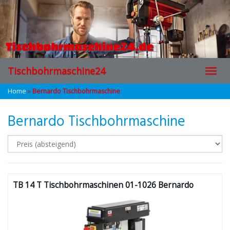
Skip
to
main
content
Tischbohrmaschine24
Toggl
navig
Home
»
Bernardo Tischbohrmaschine
Bernardo Tischbohrmaschine
TB 14 T Tischbohrmaschinen 01-1026 Bernardo