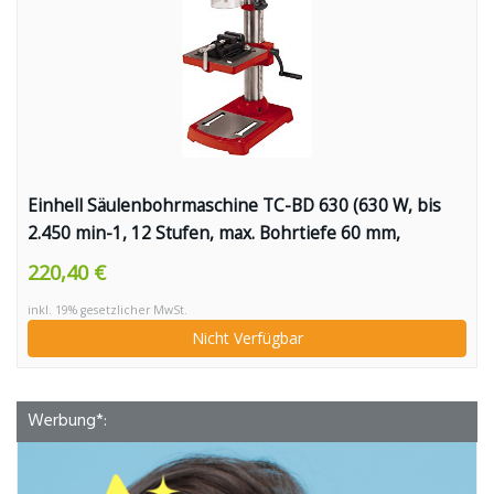
Einhell Säulenbohrmaschine TC-BD 630 (630 W, bis
2.450 min-1, 12 Stufen, max. Bohrtiefe 60 mm,
Zahnkranzfutter 1,5-16 mm, einstellbarer
220,40 €
Tiefenanschlag, neig-/drehbarer Bohrtisch inkl.
inkl. 19% gesetzlicher MwSt.
Schraubstock)
Nicht Verfügbar
Werbung*: