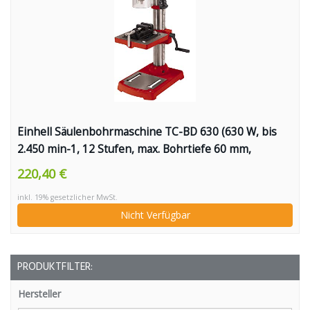
Einhell Säulenbohrmaschine TC-BD 630 (630 W, bis
2.450 min-1, 12 Stufen, max. Bohrtiefe 60 mm,
Zahnkranzfutter 1,5-16 mm, einstellbarer
220,40 €
Tiefenanschlag, neig-/drehbarer Bohrtisch inkl.
inkl. 19% gesetzlicher MwSt.
Schraubstock)
Nicht Verfügbar
PRODUKTFILTER:
Hersteller